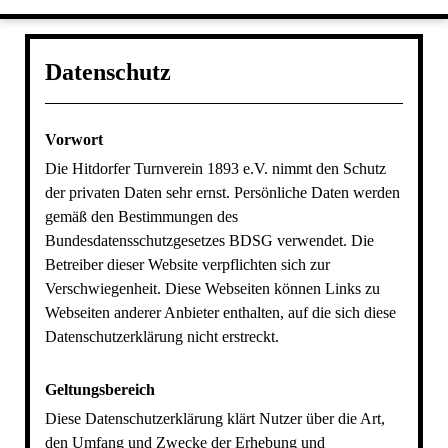
DATENSCHUTZERKLÄRUNG
FITNESS & GYMNASTIK
HETDÖRPER LAUFFRÜNDE
DOWNLOADS
Datenschutz
HALTUNGS- UND BEWEGUNGSSYSTEM
FOTOALBUM
JUGENDSPORT
WEBLINKS
PRESSE & MITTEILUNGEN
KARDIOSPORT
Vorwort
KINDERTURNEN
IMPRESSUM
Die Hitdorfer Turnverein 1893 e.V. nimmt den Schutz
der privaten Daten sehr ernst. Persönliche Daten werden
SPORT NACH KREBS
SITEMAP
gemäß den Bestimmungen des
VOLLEYBALL
Bundesdatensschutzgesetzes BDSG verwendet. Die
Betreiber dieser Website verpflichten sich zur
Verschwiegenheit. Diese Webseiten können Links zu
Webseiten anderer Anbieter enthalten, auf die sich diese
Datenschutzerklärung nicht erstreckt.
Geltungsbereich
Diese Datenschutzerklärung klärt Nutzer über die Art,
den Umfang und Zwecke der Erhebung und