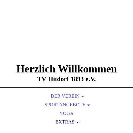
Herzlich Willkommen
TV Hitdorf 1893 e.V.
DER VEREIN
SPORTANGEBOTE
VORSTAND
BASKETBALL
SATZUNG
YOGA
SPORTSTÄTTEN
EXTRAS
BOP
ELTERN-KIND-TURNEN
MITGLIEDSBEITRÄGE
DATENSCHUTZ